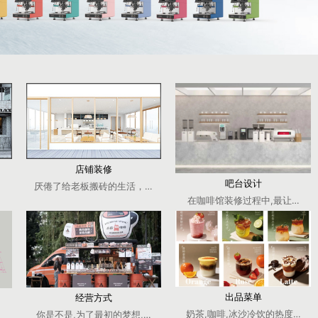
店铺装修
吧台设计
反思一下,为什么要选址?你知道吗?人流量大的地方客流不一定大,但有需求的地
厌倦了给老板搬砖的生活，想开一家咖啡馆进行创业？开咖啡店怎样才
在咖啡馆装修过程中,最让你头
出品菜单
经营方式
奶茶,咖啡,冰沙冷饮的热度也在
你是不是,为了最初的梦想,开了一家咖啡店?但怎样“持续经营”才是
饮店，但很多时候预算有限，比如咖啡机或新中式萃茶机，动不动就几千上万