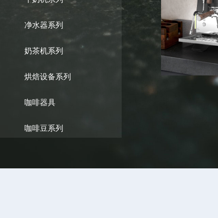
净水器系列
奶茶机系列
烘焙设备系列
咖啡器具
T&Z飞龙双头
咖啡豆系列
定制咖啡机服务（海内外）
磨茶机系列
飞跃半自动咖
冰沙机系列