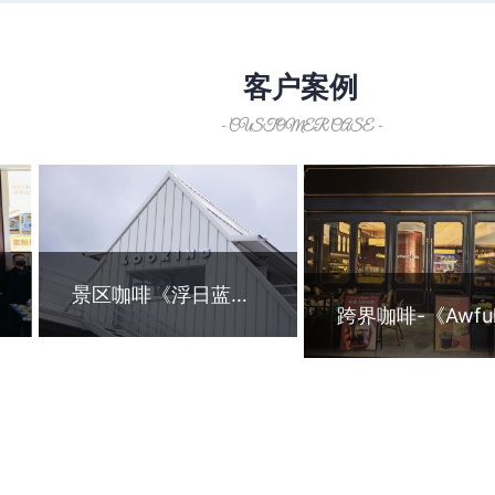
客户案例
- CUSTOMER CASE -
景区咖啡《浮日蓝矿咖啡》
悬崖边竟藏着一家“日入15
别只卖单品！ “X+咖啡
万+”的咖啡店？ 实地探访
是提升复购与客单的隐
后，真相来了！
码