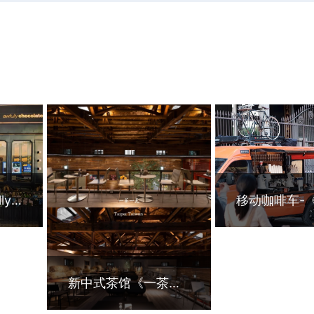
跨界咖啡-《Awfully chocolate》
咖啡车：移动的
”模式
机，你准备好入
藏密
新中式茶馆《一茶一瓦》
藏在台北老米仓里的新中式