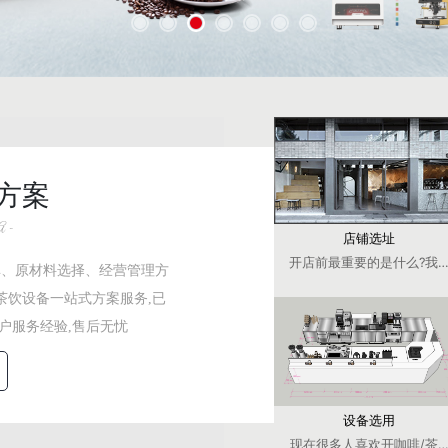
方案
 -
店铺选址
开店前最重要的是什么?我们
单、原材料选择、经营管理方
茶饮设备一站式方案服务,已
客户服务经验,售后无忧
设备选用
现在很多人喜欢开咖啡/茶