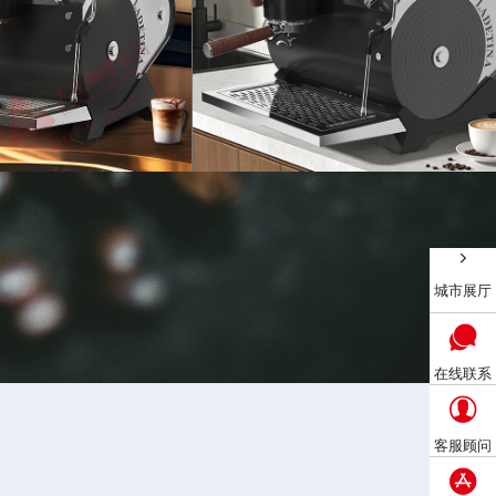
自动咖啡机
查看详情 >
传说单头半自动咖啡机
城市展厅
在线联系
客服顾问
机，仰望星河咖啡机，魔方半自动咖啡机