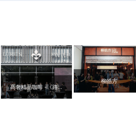
柳皓方
高奢精品咖啡 -《路易半岛咖啡》
当茶饮店撞上明星效应：柳
路易咖啡简介：在广东东莞
皓方茶饮店如何用一杯藏茶
开业不到2天的一家高奢精
开辟市场？
品咖啡馆迅速走红，全新品
牌「路易半岛咖啡」试营业
期间便人气爆棚、客流爆
满。